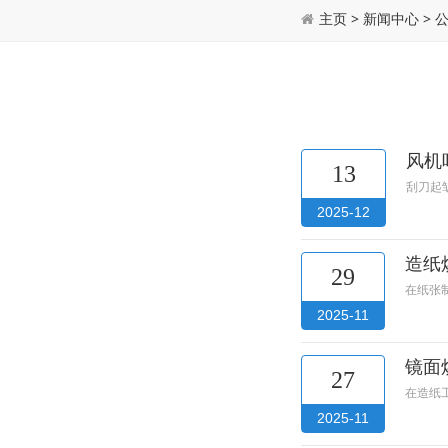
主页
>
新闻中心
>
风机
13
刮刀起
2025-12
造纸
29
在纸张
2025-11
镜面
27
在造纸
2025-11